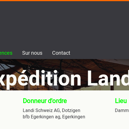
ences
Sur nous
Contact
xpédition Land
Donneur d'ordre
Lieu
Landi Schweiz AG, Dotzigen
Dammw
bfb Egerkingen ag, Egerkingen