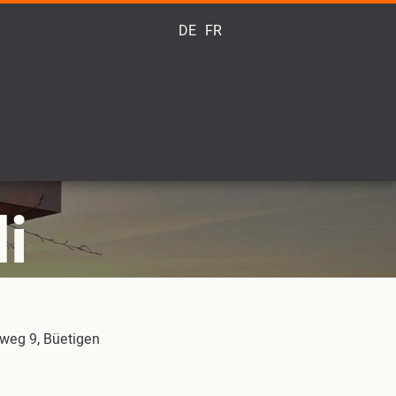
DE
FR
i
eg 9, Büetigen